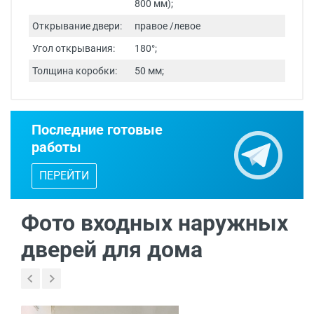
800 мм);
Открывание двери:
правое /левое
Угол открывания:
180°;
Толщина коробки:
50 мм;
Срок изготовления - от 24 часов.
Последние готовые
Двери изготавливаются по
работы
индивидуальным размерам.
ПЕРЕЙТИ
Бесплатный выезд специалиста
с
каталогом входных дверей, образцами
отделок и фурнитуры.
Фото входных наружных
дверей для дома