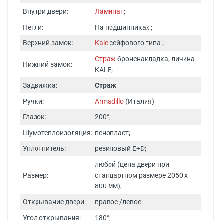
Внутри двери:
Ламинат
;
Петли:
На подшипниках ;
Верхний замок:
Kale
сейфового типа ;
Страж
броненакладка, личина
Нижний замок:
KALE;
Задвижка:
Страж
Ручки:
Armadillo
(Италия)
Глазок:
200°;
Шумотеплоизоляция:
пенопласт;
Уплотнитель:
резиновый E+D;
любой (цена двери при
Размер:
стандартном размере 2050 х
800 мм);
Открывание двери:
правое /левое
Угол открывания:
180°;