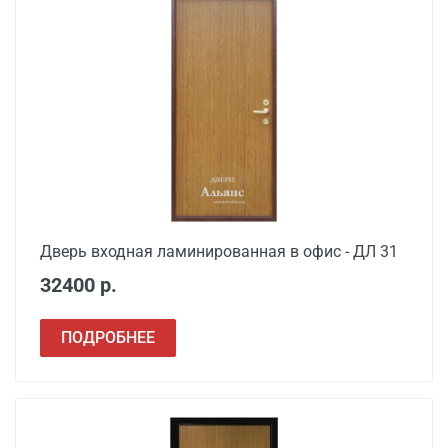
деревянной двери
Демонтаж старой
от 1000
металлической двери
Заделка швов
от 650
монтажной пеной
Расширение проема
от 1500
Сварочные работы
от 1000
Дверь входная ламинированная в офис - ДЛ 31
32400 р.
ПОДРОБНЕЕ