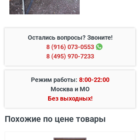
Остались вопросы? Звоните!
8 (916) 073-0553
8 (495) 970-7233
Режим работы:
8:00-22:00
Москва и МО
Наименование вида
Без выходных!
Цена, руб.
работ
Установка входной
Похожие по цене товары
от 3500
двери в готовый проем
Демонтаж старой
от 600