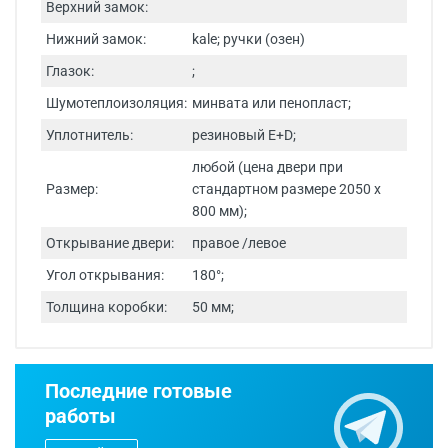
Верхний замок:
Нижний замок:
kale; ручки (озен)
Глазок:
;
Шумотеплоизоляция:
минвата или пенопласт;
Уплотнитель:
резиновый E+D;
любой (цена двери при
Размер:
стандартном размере 2050 х
800 мм);
Открывание двери:
правое /левое
Угол открывания:
180°;
Толщина коробки:
50 мм;
Срок изготовления - от 24 часов.
Последние готовые
Двери изготавливаются по
работы
индивидуальным размерам.