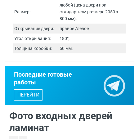
любой (цена двери при
Размер:
стандартном размере 2050 х
800 мм);
Открывание двери:
правое /левое
Угол открывания:
180°;
Толщина коробки:
50 мм;
Срок изготовления - от 24 часов.
Последние готовые
Двери изготавливаются по
работы
индивидуальным размерам.
ПЕРЕЙТИ
Бесплатный выезд специалиста
с
каталогом входных дверей, образцами
отделок и фурнитуры.
Фото входных дверей
ламинат