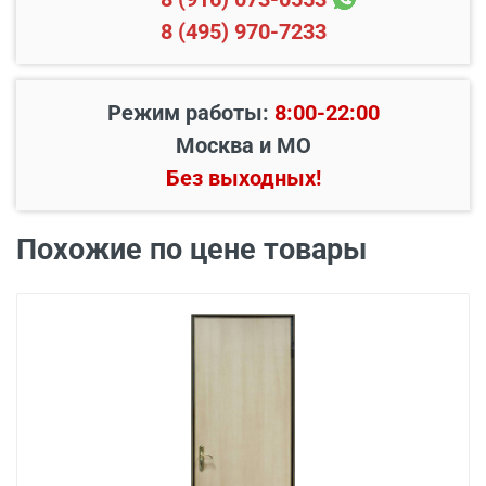
8 (495) 970-7233
Режим работы:
8:00-22:00
Москва и МО
Наименование вида
Без выходных!
Цена, руб.
работ
Установка входной
Похожие по цене товары
от 3500
двери в готовый проем
Демонтаж старой
от 600
деревянной двери
Демонтаж старой
от 1000
металлической двери
Заделка швов
от 650
монтажной пеной