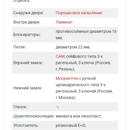
Отделка:
Снаружи двери:
Порошковое напыление
Внутри двери:
Ламинат
противосъёмные диаметром 16
Блокираторы:
мм;
Петли:
диаметром 22 мм;
САМ
; сейфового типа 3-х
Верхний замок:
ригельный, 3 ключа (Россия,
г.Рязань);
Мосрентген
с ручкой
цилиндрического типа 3-х
Нижний замок:
ригельный, 5 ключей (Россия,
г.Москва);
Глазок:
--;
Шумотеплоизоляция:
минвата или пенопласт;
Уплотнитель:
резиновый E+D;