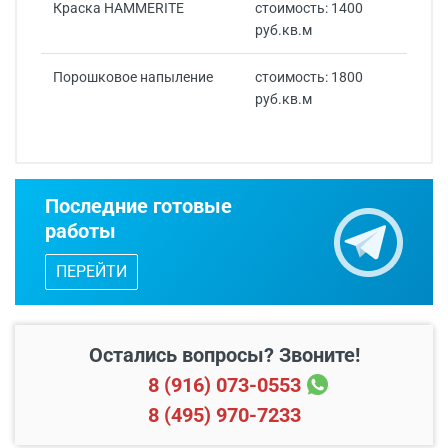
Краска HAMMERITE
стоимость: 1400
руб.кв.м
Порошковое напыление
стоимость: 1800
руб.кв.м
В пределах МКАД и в
Последние готовые
Бесплатно*
радиусе 20 км от него
работы
Свыше 20 км от МКАД
35 руб./км
ПЕРЕЙТИ
Остались вопросы? Звоните!
8 (916) 073-0553
Первый этаж
от 900 руб.
8 (495) 970-7233
Второй этаж
от 1500 руб.