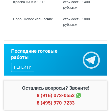
Краска HAMMERITE
стоимость: 1400
руб.кв.м
Порошковое напыление
стоимость: 1800
руб.кв.м
В пределах МКАД и в
Последние готовые
Бесплатно*
радиусе 20 км от него
работы
Свыше 20 км от МКАД
35 руб./км
ПЕРЕЙТИ
Остались вопросы? Звоните!
8 (916) 073-0553
Первый этаж
от 900 руб.
8 (495) 970-7233
Второй этаж
от 1500 руб.