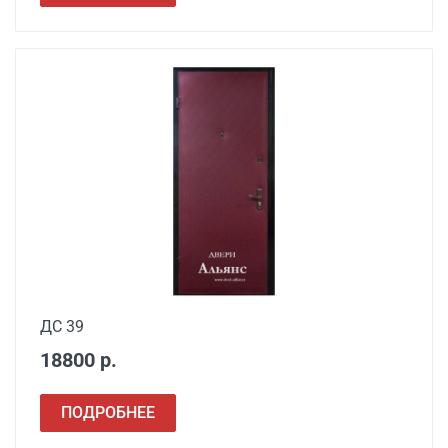
работ
Установка входной
от 3500
двери в готовый проем
Демонтаж старой
от 600
деревянной двери
Демонтаж старой
от 1000
металлической двери
Заделка швов
от 650
монтажной пеной
Расширение проема
от 1500
ДС 39
18800 р.
Сварочные работы
от 1000
ПОДРОБНЕЕ