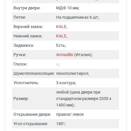
Внутри двери:
МДФ 10 мм;
Петли:
На подшипниках 6 шт;
Верхний замок:
KALE
;
Нижний замок:
KALE
;
Задвижка:
Есть;
Ручки:
Armadillo
(Италия);
Глазок:
- ;
Шумотеплоизоляция:
пенополистирол;
Уплотнитель:
3 контура;
любой (цена двери при
Размер:
стандартном размере 2050 х
1400 мм);
Открывание двери:
правое/ левое
Угол открывания:
180°;