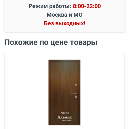
Режим работы:
8:00-22:00
Наименование вида
Цена, руб.
Москва и МО
работ
Без выходных!
Установка входной
от 3500
двери в готовый проем
Похожие по цене товары
Демонтаж старой
от 600
деревянной двери
Демонтаж старой
от 1000
металлической двери
Заделка швов
от 650
монтажной пеной
Расширение проема
от 1500
Сварочные работы
от 1000