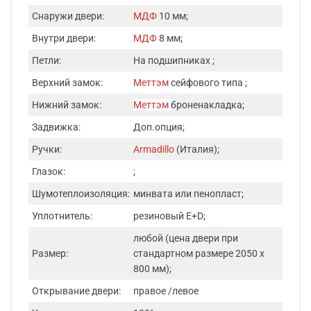
Снаружи двери:
МДФ
10 мм;
Внутри двери:
МДФ
8 мм;
Петли:
На подшипниках ;
Верхний замок:
Меттэм
сейфового типа ;
Нижний замок:
Меттэм
броненакладка;
Задвижка:
Доп.опция;
Ручки:
Armadillo
(Италия);
Глазок:
;
Шумотеплоизоляция:
минвата или пенопласт;
Уплотнитель:
резиновый E+D;
любой (цена двери при
Размер:
стандартном размере 2050 х
800 мм);
Открывание двери:
правое /левое