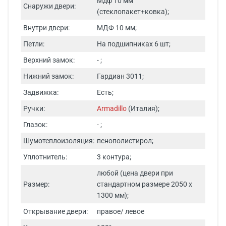
Мдф 10 мм
Снаружи двери:
(стеклопакет+ковка);
Внутри двери:
МДФ 10 мм;
Петли:
На подшипниках 6 шт;
Верхний замок:
- ;
Нижний замок:
Гардиан 3011;
Задвижка:
Есть;
Ручки:
Armadillo
(Италия);
Глазок:
- ;
Шумотеплоизоляция:
пенополистирол;
Уплотнитель:
3 контура;
любой (цена двери при
Размер:
стандартном размере 2050 х
1300 мм);
Открывание двери:
правое/ левое