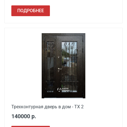
ПОДРОБНЕЕ
Наименование вида
Цена, руб.
работ
Установка входной
от 3500
двери в готовый проем
Демонтаж старой
от 600
деревянной двери
Демонтаж старой
от 1000
металлической двери
Трехконтурная дверь в дом - ТХ 2
Заделка швов
от 650
140000 р.
монтажной пеной