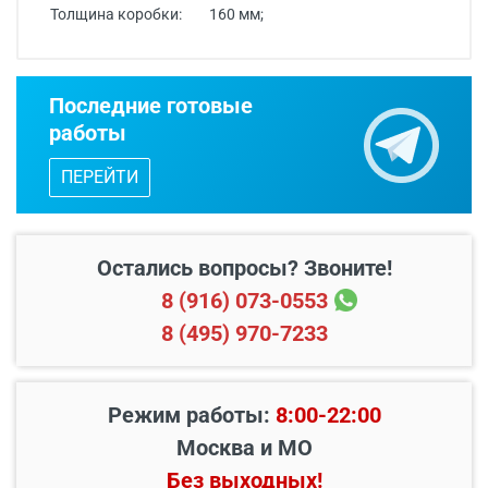
Толщина коробки:
160 мм;
Надежная трехконтурная дверь ТХ 25 – это не
Срок изготовления - от 24 часов.
только защита от взлома, но и гарантия тишины и
тепла в вашем доме. Наши двери изготавливаются
из высококачественной стали с использованием
Последние готовые
передовых технологий, что обеспечивает их
Двери изготавливаются по
работы
долговечность и отличные эксплуатационные
индивидуальным размерам.
характеристики. Особое внимание уделяется
ПЕРЕЙТИ
дизайну, поэтому мы предлагаем широкий выбор
Бесплатный выезд специалиста
с
отделки и рисунков, выполненных непосредственно
каталогом входных дверей, образцами
на металле. Представленная модель сочетает в
отделок и фурнитуры.
себе строгий индустриальный стиль и современные
решения для безопасности и комфорта. Три контура
Остались вопросы? Звоните!
уплотнения создают надежный барьер для холода и
шума, обеспечивая высокий уровень тепло и
8 (916) 073-0553
звукоизоляции. Металлический рисунок в виде
8 (495) 970-7233
вертикальных полос придает двери элегантность и
оригинальность, делая ее не просто
функциональным элементом, а и стильным
дополнением к фасаду вашего дома.
Режим работы:
8:00-22:00
Верхняя часть двери оснащена тремя стеклянными
Москва и МО
вставками, которые пропускают естественный свет
в прихожую, создавая ощущение простора и
Без выходных!