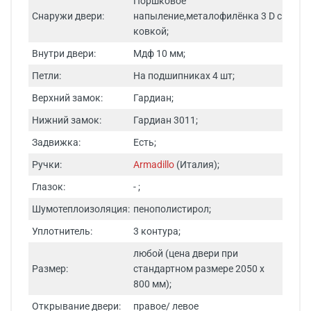
Поршковое
Снаружи двери:
напыление,металофилёнка 3 D с
ковкой;
Внутри двери:
Мдф 10 мм;
Петли:
На подшипниках 4 шт;
Верхний замок:
Гардиан;
Нижний замок:
Гардиан 3011;
Задвижка:
Есть;
Ручки:
Armadillo
(Италия);
Глазок:
- ;
Шумотеплоизоляция:
пенополистирол;
Уплотнитель:
3 контура;
любой (цена двери при
Размер:
стандартном размере 2050 х
800 мм);
Открывание двери:
правое/ левое