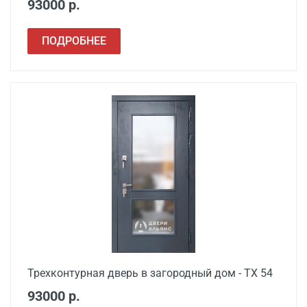
93000 р.
ПОДРОБНЕЕ
Наименование вида
Цена, руб.
работ
Установка входной
от 3500
двери в готовый проем
Демонтаж старой
от 600
деревянной двери
Демонтаж старой
от 1000
металлической двери
Трехконтурная дверь в загородный дом - ТХ 54
Заделка швов
от 650
93000 р.
монтажной пеной