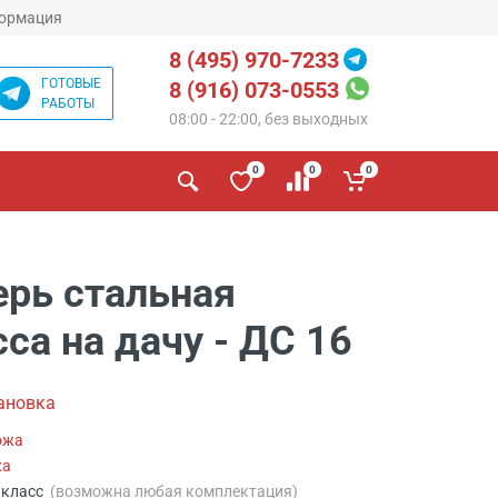
ормация
8 (495) 970-7233
ГОТОВЫЕ
8 (916) 073-0553
РАБОТЫ
08:00 - 22:00, без выходных
0
0
0
ерь стальная
са на дачу - ДС 16
ановка
ожа
жа
й класс
(возможна любая комплектация)