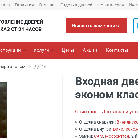
плата
Гарантия
Отзывы
Отделка дверей
Фотогалерея
Инф
ТОВЛЕНИЕ ДВЕРЕЙ
Вызвать замерщика
КАЗ ОТ 24 ЧАСОВ
струкции
Услуги
Цены
Акции
Контакты
вери эконом
ДС 16
Входная дв
эконом клас
Описание
Доставка и уст
Отделка снаружи:
Винилиск
Отделка внутри:
Винилиско
Замки:
САМ
,
Мосрентген
. 2-