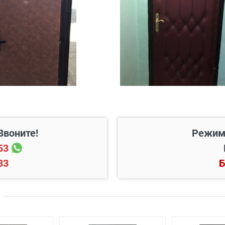
200 руб./этаж
Звоните!
Режим
Цена, руб.
53
33
Б
 готовый проем
от 3500
й двери
от 600
ской двери
от 1000