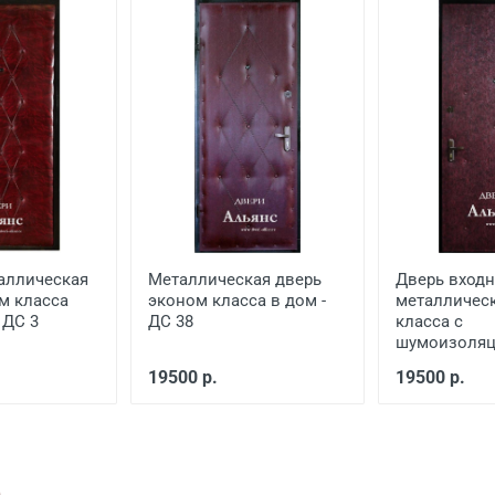
еной
от 650
от 1500
от 1000
аллическая
Металлическая дверь
Дверь входн
м класса
эконом класса в дом -
металличес
 ДС 3
ДС 38
класса с
шумоизоляци
19500 р.
19500 р.