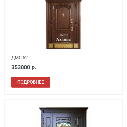
Установка входной
от 3500
двери в готовый проем
Демонтаж старой
от 600
деревянной двери
Демонтаж старой
от 1000
металлической двери
ДМС 52
Заделка швов
от 650
353000 р.
монтажной пеной
Расширение проема
от 1500
ПОДРОБНЕЕ
Сварочные работы
от 1000