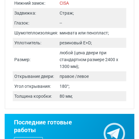
Нижний замок:
CISA
Задвижка:
Страж;
Глазок:
--
Шумотеплоизоляция:
минвата или пенопласт;
Уплотнитель:
резиновый E+D;
любой (цена двери при
Размер:
стандартном размере 2400 х
1300 мм);
Открывание двери:
правое /левое
Угол открывания:
180°;
Толщина коробки:
80 мм;
Срок изготовления - от 24 часов.
Последние готовые
Двери изготавливаются по
работы
индивидуальным размерам.