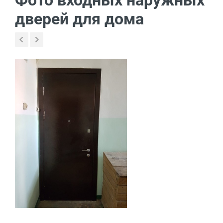
Фото входных наружных
дверей для дома
В пределах МКАД и в
Бесплатно*
радиусе 20 км от него
Свыше 20 км от МКАД
45 руб./км
Подъем до квартиры
200 руб./этаж