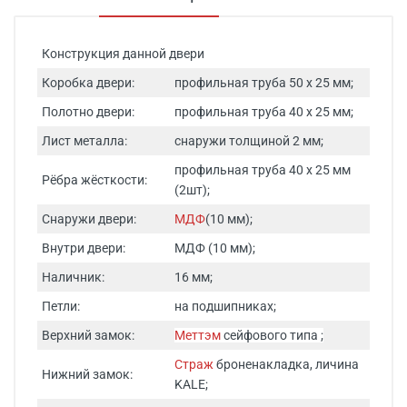
Конструкция данной двери
Коробка двери:
профильная труба 50 х 25 мм;
Полотно двери:
профильная труба 40 х 25 мм;
Лист металла:
снаружи толщиной 2 мм;
профильная труба 40 х 25 мм
Рёбра жёсткости:
(2шт);
Снаружи двери:
МДФ
(10 мм);
Внутри двери:
МДФ (10 мм);
Наличник:
16 мм;
Петли:
на подшипниках;
Верхний замок:
Меттэм
сейфового типа ;
Страж
броненакладка, личина
Нижний замок:
KALE;