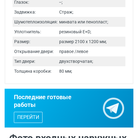
Глазок:
--;
Задвижка:
Страж;
Шумотеплоизоляция:
минвата или пенопласт;
Уплотнитель:
резиновый E+D;
Размер:
размер 2100 х 1200 мм;
Открывание двери:
правое /левое
Тип двери:
двухстворчатая;
Толщина коробки:
80 мм;
Срок изготовления - от 24 часов.
Последние готовые
Двери изготавливаются по
работы
индивидуальным размерам.
ПЕРЕЙТИ
Бесплатный выезд специалиста
с
каталогом входных дверей, образцами
отделок и фурнитуры.