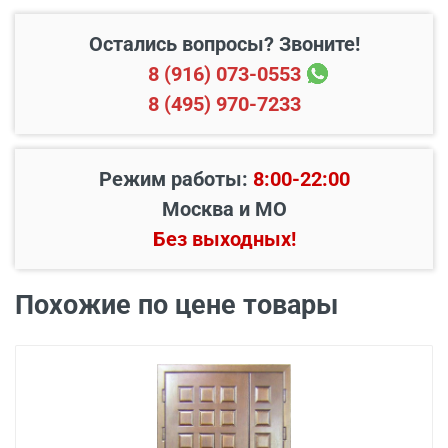
Остались вопросы? Звоните!
8 (916) 073-0553
8 (495) 970-7233
Режим работы:
8:00-22:00
Москва и МО
Наименование вида
Без выходных!
Цена, руб.
работ
Установка входной
Похожие по цене товары
от 3500
двери в готовый проем
Демонтаж старой
от 600
деревянной двери
Демонтаж старой
от 1000