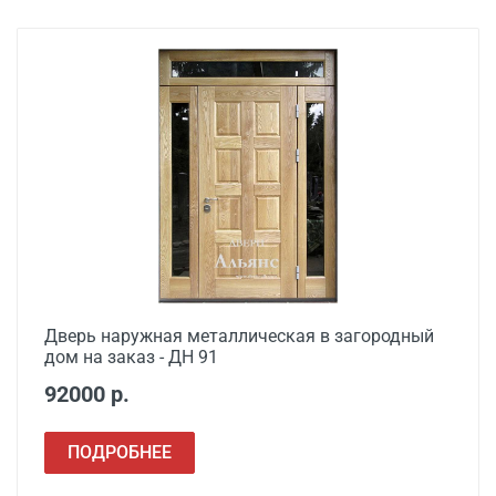
Цена, руб.
работ
Установка входной
от 3500
двери в готовый проем
Демонтаж старой
от 600
деревянной двери
Демонтаж старой
от 1000
металлической двери
Заделка швов
от 650
монтажной пеной
Дверь наружная металлическая в загородный
дом на заказ - ДН 91
Расширение проема
от 1500
92000 р.
Сварочные работы
от 1000
ПОДРОБНЕЕ