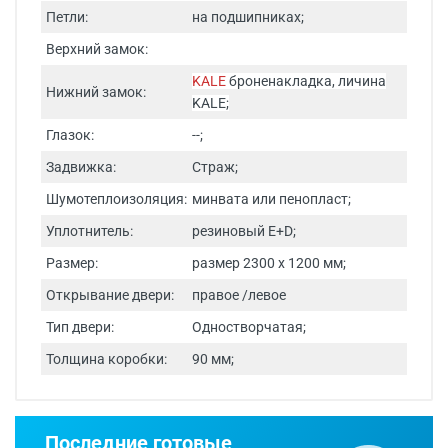
Петли:
на подшипниках;
Верхний замок:
KALE
броненакладка, личина
Нижний замок:
KALE;
Глазок:
--;
Задвижка:
Страж;
Шумотеплоизоляция:
минвата или пенопласт;
Уплотнитель:
резиновый E+D;
Размер:
размер 2300 х 1200 мм;
Открывание двери:
правое /левое
Тип двери:
Одностворчатая;
Толщина коробки:
90 мм;
Срок изготовления - от 24 часов.
Последние готовые