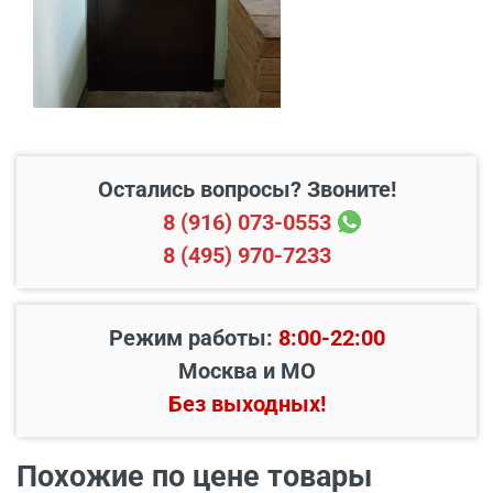
В пределах МКАД и в
Бесплатно*
радиусе 20 км от него
Свыше 20 км от МКАД
45 руб./км
Подъем до квартиры
200 руб./этаж
Остались вопросы? Звоните!
8 (916) 073-0553
8 (495) 970-7233
Режим работы:
8:00-22:00
Москва и МО
Без выходных!
Похожие по цене товары
Наименование вида