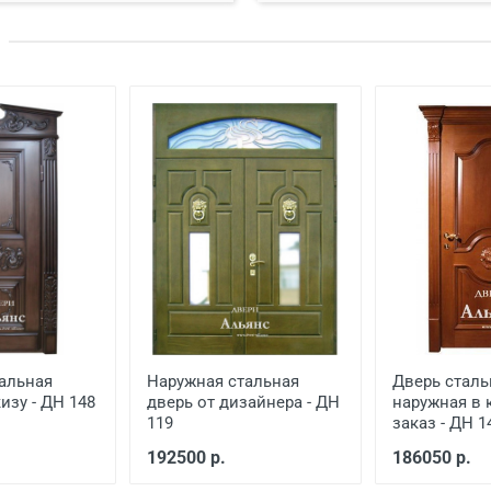
Цена, руб.
 готовый проем
от 3500
й двери
от 600
ской двери
от 1000
еной
от 650
от 1500
от 1000
альная
Наружная стальная
Дверь сталь
изу - ДН 148
дверь от дизайнера - ДН
наружная в 
119
заказ - ДН 1
192500 р.
186050 р.