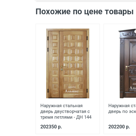
Наименование вида работ
Похожие по цене товары
Установка входной двери в
Демонтаж старой деревянно
Демонтаж старой металличе
Заделка швов монтажной п
Расширение проема
Сварочные работы
Наружная стальная
Наружная ст
дверь двустворчатая с
дверь по эск
тремя петлями - ДН 144
202350 р.
202200 р.