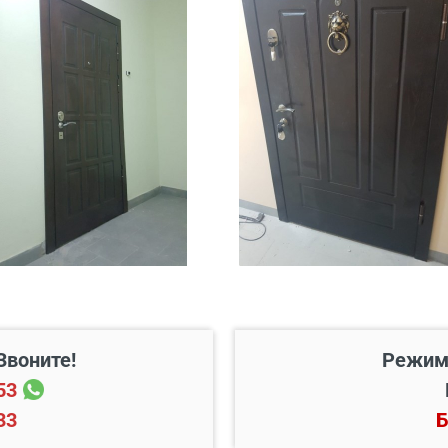
 20 км от него
Бесплатно*
45 руб./км
200 руб./этаж
Звоните!
Режим
53
33
Б