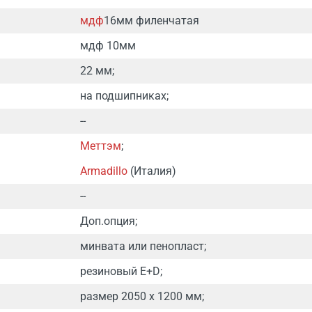
мдф
16мм филенчатая
мдф 10мм
22 мм;
на подшипниках;
--
Меттэм
;
Armadillo
(Италия)
--
Доп.опция;
минвата или пенопласт;
резиновый E+D;
размер 2050 х 1200 мм;