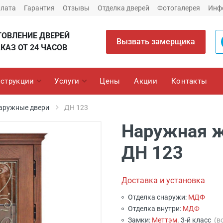
плата
Гарантия
Отзывы
Отделка дверей
Фотогалерея
Инф
ТОВЛЕНИЕ ДВЕРЕЙ
Вызвать замерщика
КАЗ ОТ 24 ЧАСОВ
струкции
Услуги
Цены
Акции
Контакты
аружные двери
ДН 123
Наружная ж
ДН 123
Доставка и установка
Отделка снаружи:
МДФ
Отделка внутри:
МДФ
Замки:
Меттэм
. 3-й класс
(в