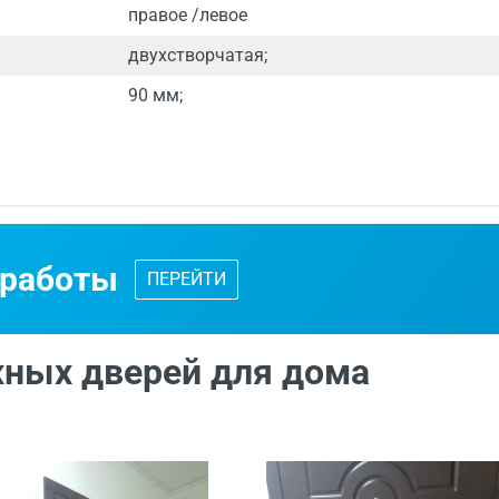
правое /левое
двухстворчатая;
90 мм;
 - от 24 часов.
ваются по индивидуальным размерам.
 работы
ПЕРЕЙТИ
д специалиста
с каталогом входных дверей, образцами отдел
ных дверей для дома