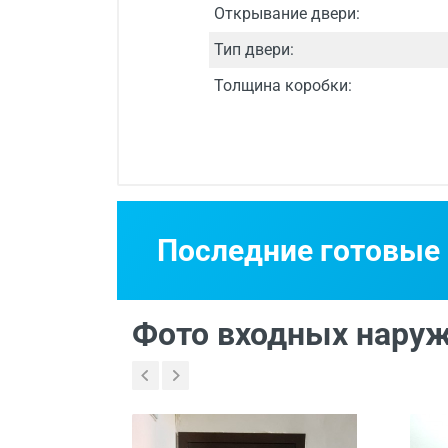
Открывание двери:
Тип двери:
Толщина коробки:
Срок изготовления
Двери изготавли
Последние готовые
Бесплатный выез
Фото входных наруж