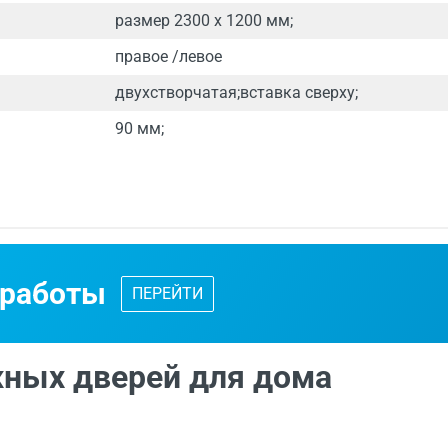
размер 2300 х 1200 мм;
правое /левое
двухстворчатая;вставка сверху;
90 мм;
 - от 24 часов.
ваются по индивидуальным размерам.
 работы
ПЕРЕЙТИ
д специалиста
с каталогом входных дверей, образцами отдел
ных дверей для дома