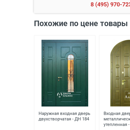
8 (495) 970-72
Наименование вида работ
Похожие по цене товары
Установка входной двери в
Демонтаж старой деревянно
Демонтаж старой металличе
Заделка швов монтажной п
Расширение проема
Сварочные работы
Наружная входная дверь
Входная две
двухстворчатая - ДН 184
металлическ
утепленная -