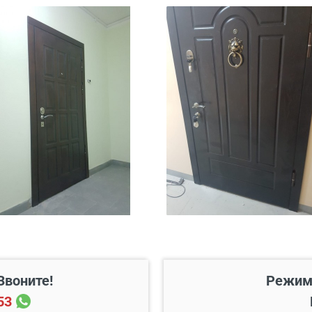
 20 км от него
Бесплатно*
45 руб./км
200 руб./этаж
Звоните!
Режим
53