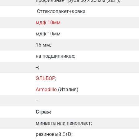
профильная труба 50 х 25 мм (2шт);
Сттеклопакет+ковка
мдф 10мм
мдф 10мм
16 мм;
на подшипниках;
--;
ЭЛЬБОР
;
Armadillo
(Италия)
--
Страж
минвата или пенопласт;
резиновый E+D;