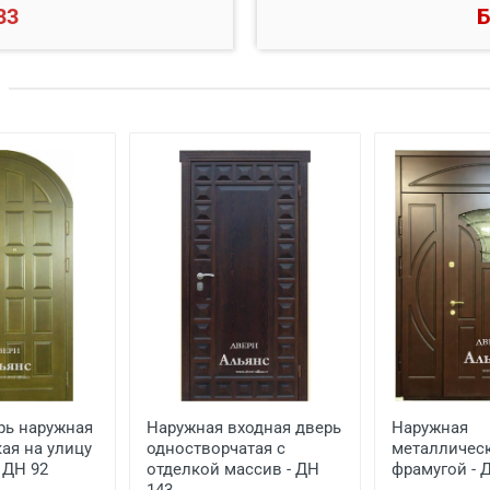
33
Б
Цена, руб.
 готовый проем
от 3500
й двери
от 600
ской двери
от 1000
еной
от 650
от 1500
от 1000
рь наружная
Наружная входная дверь
Наружная
ая на улицу
одностворчатая с
металлическ
 ДН 92
отделкой массив - ДН
фрамугой - 