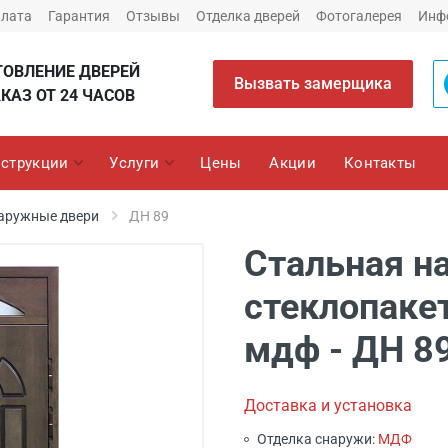
плата
Гарантия
Отзывы
Отделка дверей
Фотогалерея
Инф
ТОВЛЕНИЕ ДВЕРЕЙ
Вызвать замерщика
КАЗ ОТ 24 ЧАСОВ
струкции
Услуги
Цены
Акции
Контакты
аружные двери
ДН 89
Стальная н
стеклопаке
мдф - ДН 8
Доставка и установка
Отделка снаружи:
МДФ