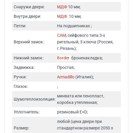
Снаружи двери:
МДФ
10 мм;
Внутри двери:
МДФ
10 мм;
Петли:
На подшипниках ;
САМ
; сейфового типа 3-х
Верхний замок:
ригельный, 3 ключа (Россия,
г.Рязань);
Нижний замок:
Border
броненакладка;
Задвижка:
Простая;
Ручки:
Armadillo
(Италия);
Глазок:
;
минвата или пенопласт,
Шумотеплоизоляция:
коробка утепленная;
Уплотнитель:
резиновый E+D;
любой (цена двери при
Размер:
стандартном размере 2050 х