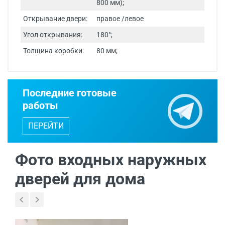
800 мм);
Открывание двери:
правое /левое
Угол открывания:
180°;
Толщина коробки:
80 мм;
Срок изготовления - от 24 часов.
Последние готовые
Двери изготавливаются по
работы
индивидуальным размерам.
ПЕРЕЙТИ
Бесплатный выезд специалиста
с
каталогом входных дверей, образцами
отделок и фурнитуры.
Фото входных наружных
дверей для дома