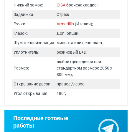
Нижний замок:
CISA
броненакладка;;
Задвижка:
Страж
Ручки:
Armadillo
(Италия);
Глазок:
Доп. опции;
Шумотеплоизоляция:
минвата или пенопласт;
Уплотнитель:
резиновый E+D;
любой (цена двери при
Размер:
стандартном размере 2050 х
800 мм);
Открывание двери:
правое /левое
Угол открывания:
180°;
Срок изготовления - от 24 часов.
Последние готовые
Двери изготавливаются по
работы
индивидуальным размерам.