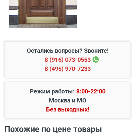
Свыше 20 км от МКАД
45 руб./км
Подъем до квартиры
200 руб./этаж
Остались вопросы? Звоните!
8 (916) 073-0553
8 (495) 970-7233
Режим работы:
8:00-22:00
Москва и МО
Без выходных!
Наименование вида
Цена, руб.
Похожие по цене товары
работ