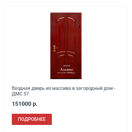
Установка входной
от 3500
двери в готовый проем
Демонтаж старой
от 600
деревянной двери
Демонтаж старой
от 1000
металлической двери
Заделка швов
от 650
монтажной пеной
Расширение проема
от 1500
Входная дверь из массива в загородный дом -
ДМС 57
Сварочные работы
от 1000
151000 р.
ПОДРОБНЕЕ