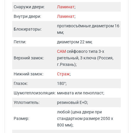
Снаружи двери:
Ламинат
;
Внутри двери:
Ламинат
;
противосъёмные диаметром 16
Блокираторы:
мм;
Петли:
диаметром 22 мм;
САМ
сейфового типа 3-х
Верхний замок:
ригельный, 3 ключа (Россия,
г.Рязань);
Нижний замок:
Страж
;
Глазок:
180°;
Шумотеплоизоляция:
минвата или пенопласт;
Уплотнитель:
резиновый E+D;
любой (цена двери при
Размер:
стандартном размере 2050 х
800 мм);