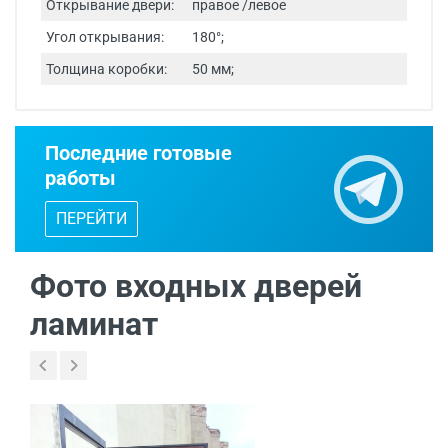
Открывание двери:
правое /левое
Угол открывания:
180°;
Толщина коробки:
50 мм;
Срок изготовления - от 24 часов.
Последние готовые
Двери изготавливаются по
работы
индивидуальным размерам.
ПЕРЕЙТИ
Бесплатный выезд специалиста
с
каталогом входных дверей, образцами
отделок и фурнитуры.
Фото входных дверей
ламинат