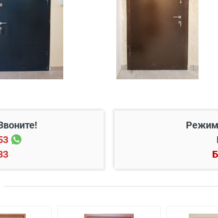
200 руб./этаж
Звоните!
Режим
Цена, руб.
53
33
Б
 готовый проем
от 3500
й двери
от 600
ской двери
от 1000