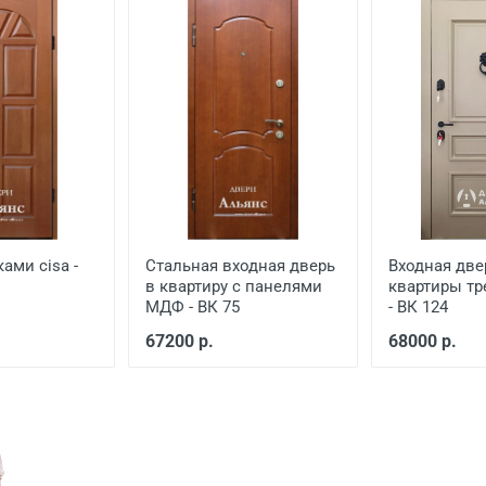
еной
от 650
от 1500
от 1000
ами cisa -
Стальная входная дверь
Входная две
в квартиру с панелями
квартиры тр
МДФ - ВК 75
- ВК 124
67200 р.
68000 р.