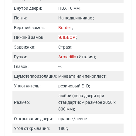
Внутри двери:
ПВХ 10 мм;
Петли:
На подшипниках ;
Верхний замок:
Border
;
Нижний замок:
ЭЛЬБОР
;
Задвижка:
Страж;
Ручки:
Armadillo
(Италия);
Глазок:
--;
Шумотеплоизоляция:
минвата или пенопласт;
Уплотнитель:
резиновый E+D;
любой (цена двери при
Размер:
стандартном размере 2050 х
800 мм);
Открывание двери:
правое /левое
Угол открывания:
180°;