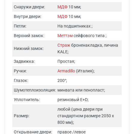
Снаружи двери:
МДФ
10 мм;
Внутри двери:
МДФ
10 мм;
Петли:
На подшипниках ;
Верхний замок:
Меттэм
сейфового типа ;
Страж
броненакладка, личина
Нижний замок:
KALE;
Задвижка:
Простая;
Ручки:
Armadillo
(Италия);
Глазок:
200°;
Шумотеплоизоляция:
минвата или пенопласт;
Уплотнитель:
резиновый E+D;
любой (цена двери при
Размер:
стандартном размере 2050 х
800 мм);
Открывание двери:
правое /левое