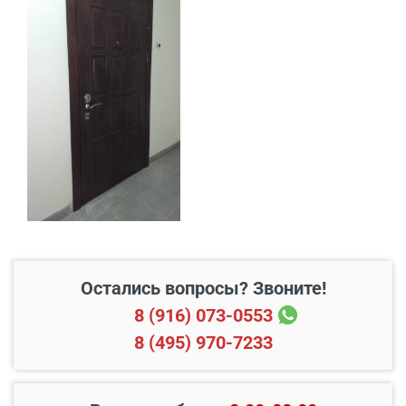
металлического каркаса, что гарантирует
долговечность и устойчивость к деформации.
Благодаря продуманному сочетанию
функциональности и дизайнерской гибкости, эта
В пределах МКАД и в
Бесплатно*
дверь станет удачным вложением - она защищает,
радиусе 20 км от него
украшает и делает пространство более уютным и
комфортным.
Свыше 20 км от МКАД
45 руб./км
Подъем до квартиры
200 руб./этаж
Остались вопросы? Звоните!
8 (916) 073-0553
8 (495) 970-7233