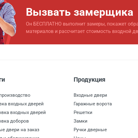
Вызвать замерщика
ской двери
от 1000
Он БЕСПЛАТНО выполнит замеры, покажет обр
еной
от 650
материалов и рассчитает стоимость входной д
от 1500
от 1000
ги
Продукция
производство
Входные двери
вка входных дверей
Гаражные ворота
овка входных дверей
Решетки
овка доборов
Замки
ые двери на заказ
Ручки дверные