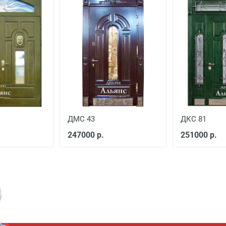
45 руб./км
200 руб./этаж
ДМС 43
ДКС 81
247000 р.
251000 р.
Цена, руб.
 готовый проем
от 3500
й двери
от 600