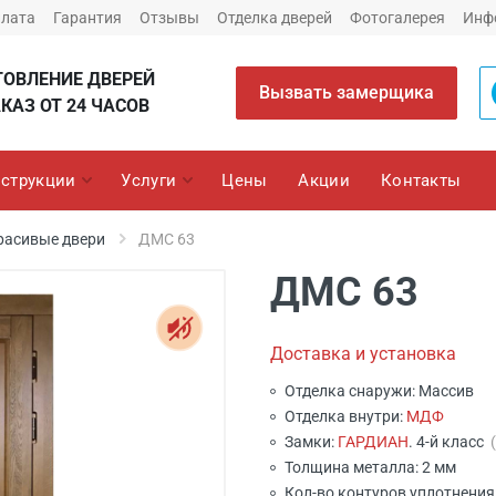
плата
Гарантия
Отзывы
Отделка дверей
Фотогалерея
Инф
ТОВЛЕНИЕ ДВЕРЕЙ
Вызвать замерщика
КАЗ ОТ 24 ЧАСОВ
струкции
Услуги
Цены
Акции
Контакты
расивые двери
ДМС 63
ДМС 63
Доставка и установка
Отделка снаружи: Массив
Отделка внутри:
МДФ
Замки:
ГАРДИАН
. 4-й класс
Толщина металла: 2 мм
Кол-во контуров уплотнения: