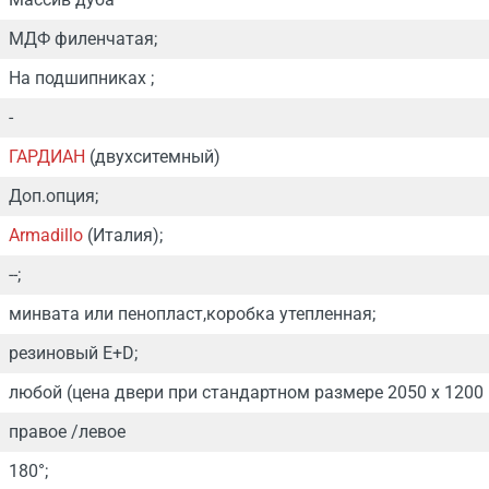
МДФ филенчатая;
На подшипниках ;
-
ГАРДИАН
(двухситемный)
Доп.опция;
Armadillo
(Италия);
--;
минвата или пенопласт,коробка утепленная;
резиновый E+D;
любой (цена двери при стандартном размере 2050 х 1200 
правое /левое
180°;