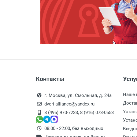
Демонтаж старой металличе
Заделка швов монтажной п
Расширение проема
Сварочные работы
Контакты
Услу
Наше 
г. Москва, ул. Смольная, д. 24а
Доста
dveri-alliance@yandex.ru
Устан
8 (495) 970-7233
,
8 (916) 073-0553
Устан
08:00 - 22:00, без выходных
Входн