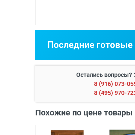
Срок изготовления
Двери изготавли
Последние готовые
Бесплатный выез
Остались вопросы? 
8 (916) 073-05
8 (495) 970-72
Похожие по цене товары
В пределах МКАД и в радиусе