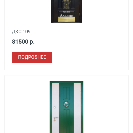
Заделка швов
от 650
монтажной пеной
Расширение проема
от 1500
ДКС 109
81500 р.
Сварочные работы
от 1000
ПОДРОБНЕЕ