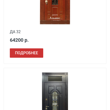
ДА 32
64200 р.
Наименование вида
ПОДРОБНЕЕ
Цена, руб.
работ
Установка входной
от 3500
двери в готовый проем
Демонтаж старой
от 600
деревянной двери
Демонтаж старой
от 1000
металлической двери