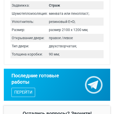
Задвижка:
Страж
Шумотеплоизоляция:
минвата или пенопласт;
Уплотнитель:
резиновый E+D;
Размер:
размер 2100 х 1200 мм;
Открывание двери:
правое /левое
Тип двери:
двухстворчатая;
Толщина коробки:
90 мм;
Срок изготовления - от 24 часов.
Последние готовые
Двери изготавливаются по
работы
индивидуальным размерам.
ПЕРЕЙТИ
Бесплатный выезд специалиста
с
каталогом входных дверей, образцами
отделок и фурнитуры.
Остались вопросы? Звоните!