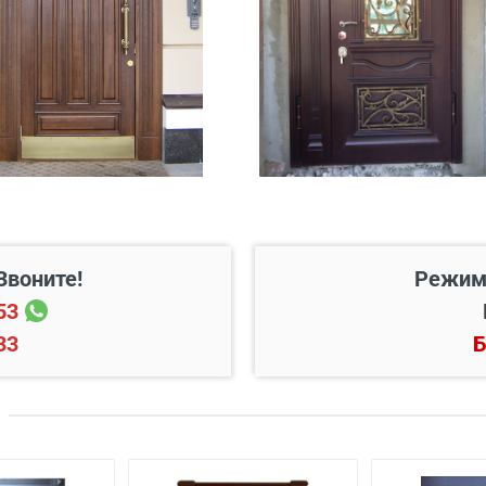
45 руб./км
200 руб./этаж
Звоните!
Режим
53
33
Б
Цена, руб.
 готовый проем
от 3500
й двери
от 600