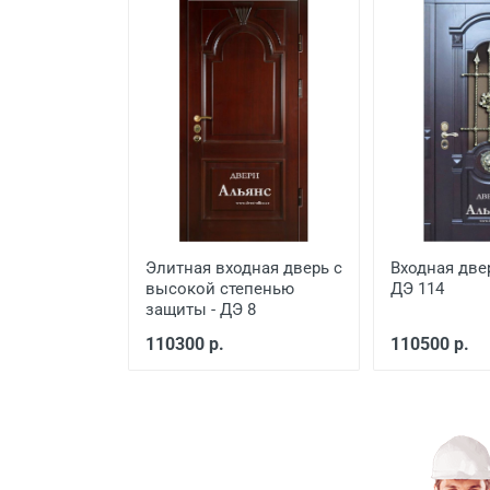
Демонтаж старой металличе
Заделка швов монтажной п
Расширение проема
Сварочные работы
Элитная входная дверь с
Входная две
высокой степенью
ДЭ 114
защиты - ДЭ 8
110300 р.
110500 р.