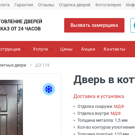
плата
Гарантия
Отзывы
Отделка дверей
Фотогалерея
Инф
ТОВЛЕНИЕ ДВЕРЕЙ
Вызвать замерщика
КАЗ ОТ 24 ЧАСОВ
струкции
Услуги
Цены
Акции
Контакты
литные двери
ДЭ 119
Дверь в кот
Доставка и установка
Отделка снаружи:
МДФ
Отделка внутри:
МДФ
Толщина металла: 1,5 мм
Кол-во контуров уплотнения:
Толщина полотна: 110 мм