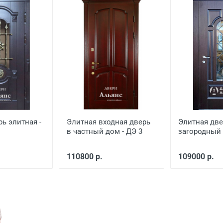
ской двери
от 1000
еной
от 650
от 1500
от 1000
рь элитная -
Элитная входная дверь
Элитная две
в частный дом - ДЭ 3
загородный 
110800 р.
109000 р.