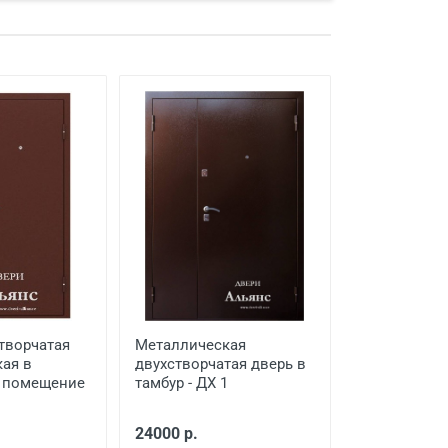
творчатая
Металлическая
ая в
двухстворчатая дверь в
е помещение
тамбур - ДХ 1
24000 р.