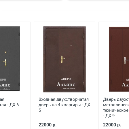
й двери
от 600
ской двери
от 1000
еной
от 650
от 1500
от 1000
ая
Входная двухстворчатая
Дверь двухс
ая - ДХ 6
дверь на 4 квартиры - ДХ
металлическ
5
техническо
- ДХ 9
22000 р.
22000 р.