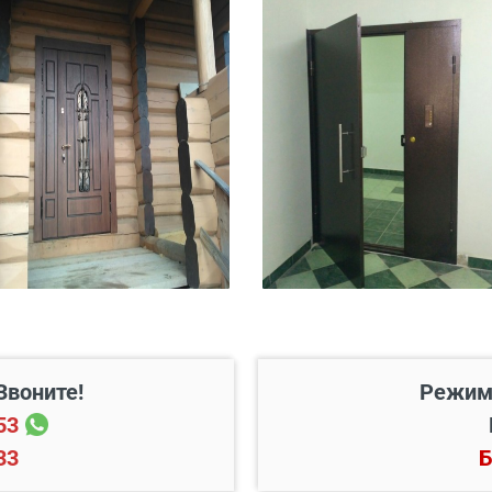
 20 км от него
Бесплатно*
45 руб./км
200 руб./этаж
Звоните!
Режим
Цена, руб.
53
33
Б
 готовый проем
от 3500