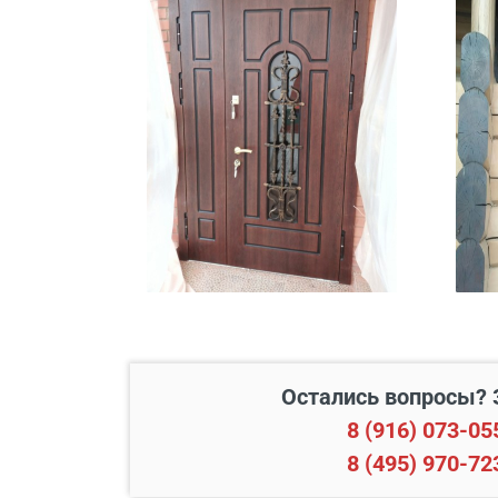
В пределах МКАД и в радиусе
Свыше 20 км от МКАД
Подъем до квартиры
Остались вопросы? 
Наименование вида работ
8 (916) 073-05
8 (495) 970-72
Установка входной двери в