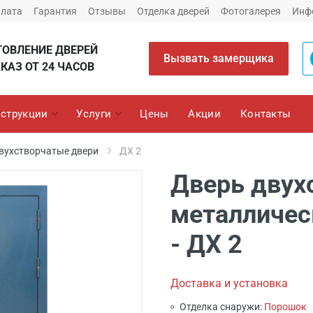
плата
Гарантия
Отзывы
Отделка дверей
Фотогалерея
Инф
ТОВЛЕНИЕ ДВЕРЕЙ
Вызвать замерщика
КАЗ ОТ 24 ЧАСОВ
струкции
Услуги
Цены
Акции
Контакты
вухстворчатые двери
ДХ 2
Дверь двух
металличес
- ДХ 2
Доставка и установка
Отделка снаружи:
Порошок