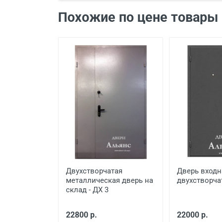
Демонтаж старой деревянно
Похожие по цене товары
Демонтаж старой металличе
Заделка швов монтажной п
Расширение проема
Сварочные работы
Двухстворчатая
Дверь входн
металлическая дверь на
двухстворчат
склад - ДХ 3
22800 р.
22000 р.