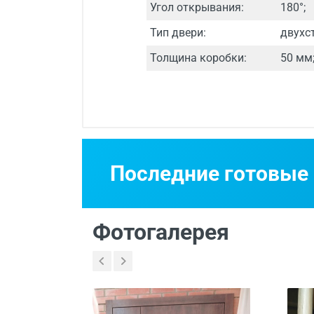
Угол открывания:
180°;
Тип двери:
двухс
Толщина коробки:
50 мм
Срок изготовления
Двери изготавли
Последние готовые
Бесплатный выез
Фотогалерея