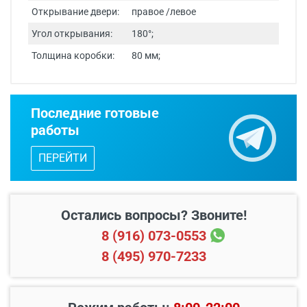
Открывание двери:
правое /левое
Угол открывания:
180°;
Толщина коробки:
80 мм;
Срок изготовления - от 24 часов.
Последние готовые
Двери изготавливаются по
работы
индивидуальным размерам.
ПЕРЕЙТИ
Бесплатный выезд специалиста
с
каталогом входных дверей, образцами
отделок и фурнитуры.
Остались вопросы? Звоните!
8 (916) 073-0553
8 (495) 970-7233