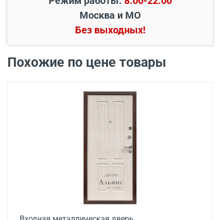
Режим работы:
8:00-22:00
Москва и МО
Без выходных!
В пределах МКАД и в
Бесплатно*
радиусе 20 км от него
Похожие по цене товары
Свыше 20 км от МКАД
45 руб./км
Подъем до квартиры
200 руб./этаж
Входная металлическая дверь