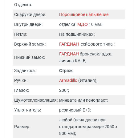
Отделка:
Снаружи двери:
Порошковое напыление
Внутри двери:
отделка
МДФ
10 мм;
Петли:
На подшипниках ;
Верхний замок:
ГАРДИАН
сейфового типа ;
ГАРДИАН
броненакладка,
Нижний замок:
личина KALE;
Задвижка:
Страж
Ручки:
Armadillo
(Италия);
Глазок:
200°;
Шумотеплоизоляция:
минвата или пенопласт;
Уплотнитель:
резиновый E+D;
любой (цена двери при
Размер:
стандартном размере 2050 х
800 мм);