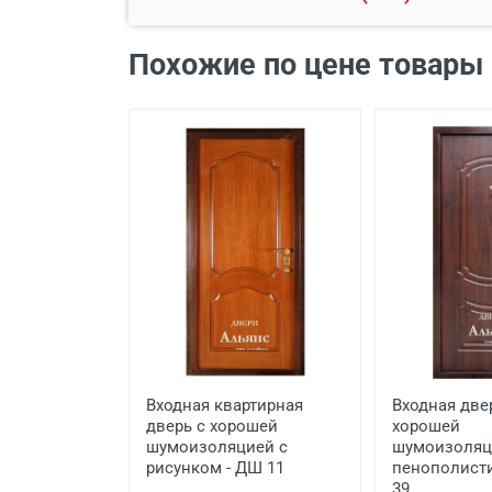
Похожие по цене товары
В пределах МКАД и в радиусе
Свыше 20 км от МКАД
Подъем до квартиры
Входная квартирная
Входная две
дверь с хорошей
хорошей
шумоизоляцией с
Наименование вида работ
шумоизоляц
рисунком - ДШ 11
пенополист
39