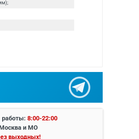
мм);
ок и фурнитуры.
 работы:
8:00-22:00
Москва и МО
ез выходных!