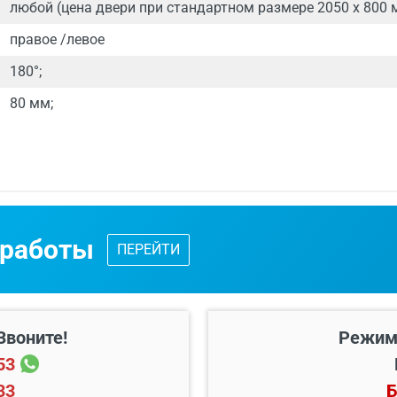
любой (цена двери при стандартном размере 2050 х 800 
правое /левое
180°;
80 мм;
 - от 24 часов.
ваются по индивидуальным размерам.
 работы
ПЕРЕЙТИ
д специалиста
с каталогом входных дверей, образцами отдел
Звоните!
Режим
53
33
Б