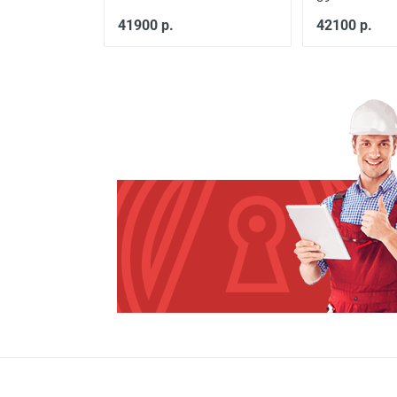
Установка входной двери в
41900 р.
42100 р.
Демонтаж старой деревянно
Демонтаж старой металличе
Заделка швов монтажной п
Расширение проема
Сварочные работы