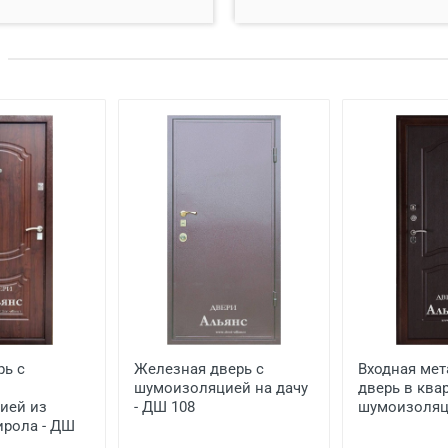
 20 км от него
Бесплатно*
45 руб./км
200 руб./этаж
рь с
Железная дверь с
Входная мет
шумоизоляцией на дачу
дверь в квар
ией из
- ДШ 108
Цена, руб.
шумоизоляц
ирола - ДШ