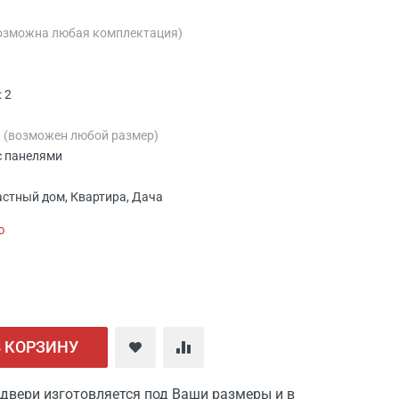
озможна любая комплектация)
 2
м
(возможен любой размер)
с панелями
астный дом, Квартира, Дача
ю
В КОРЗИНУ
двери изготовляется под Ваши размеры и в