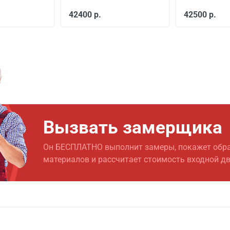
 готовый проем
от 3500
42400 р.
42500 р.
й двери
от 600
ской двери
от 1000
еной
от 650
от 1500
Вызвать замерщика
от 1000
Он БЕСПЛАТНО выполнит замеры, покажет обр
материалов и рассчитает стоимость входной д