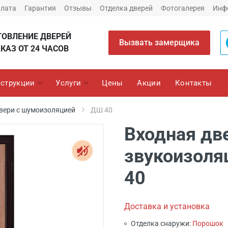
плата
Гарантия
Отзывы
Отделка дверей
Фотогалерея
Инф
ТОВЛЕНИЕ ДВЕРЕЙ
Вызвать замерщика
КАЗ ОТ 24 ЧАСОВ
струкции
Услуги
Цены
Акции
Контакты
вери с шумоизоляцией
ДШ 40
Входная дв
звукоизоля
40
Доставка и установка
Отделка снаружи:
Порошок