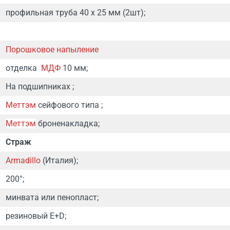
профильная труба 40 х 25 мм (2шт);
Порошковое напыление
отделка
МДФ
10 мм;
На подшипниках ;
Меттэм
сейфового типа ;
Меттэм
броненакладка;
Страж
Armadillo
(Италия);
200°;
минвата или пенопласт;
резиновый E+D;