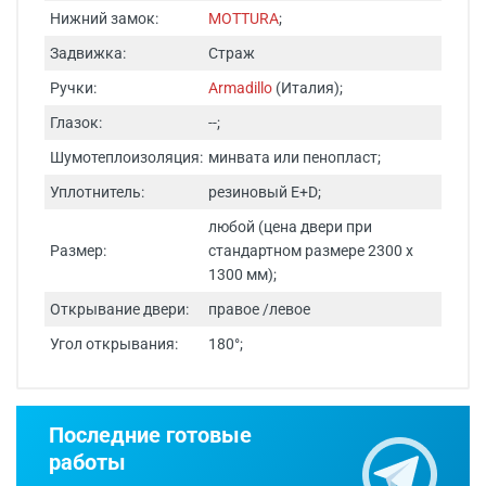
Нижний замок:
MOTTURA
;
Задвижка:
Страж
Ручки:
Armadillo
(Италия);
Глазок:
--;
Шумотеплоизоляция:
минвата или пенопласт;
Уплотнитель:
резиновый E+D;
любой (цена двери при
Размер:
стандартном размере 2300 х
1300 мм);
Открывание двери:
правое /левое
Угол открывания:
180°;
Срок изготовления - от 24 часов.
Последние готовые
Двери изготавливаются по
работы
индивидуальным размерам.