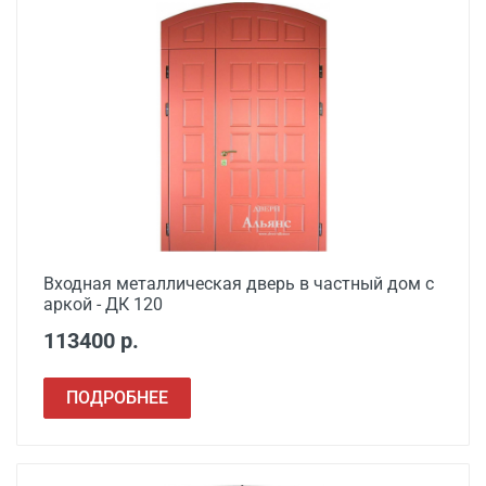
Установка входной
от 3500
двери в готовый проем
Демонтаж старой
от 600
деревянной двери
Демонтаж старой
от 1000
металлической двери
Заделка швов
от 650
монтажной пеной
Входная металлическая дверь в частный дом с
аркой - ДК 120
Расширение проема
от 1500
113400 р.
Сварочные работы
от 1000
ПОДРОБНЕЕ