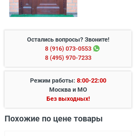
Свыше 20 км от МКАД
45 руб./км
Подъем до квартиры
200 руб./этаж
Остались вопросы? Звоните!
8 (916) 073-0553
8 (495) 970-7233
Режим работы:
8:00-22:00
Москва и МО
Без выходных!
Похожие по цене товары
Наименование вида
Цена, руб.
работ