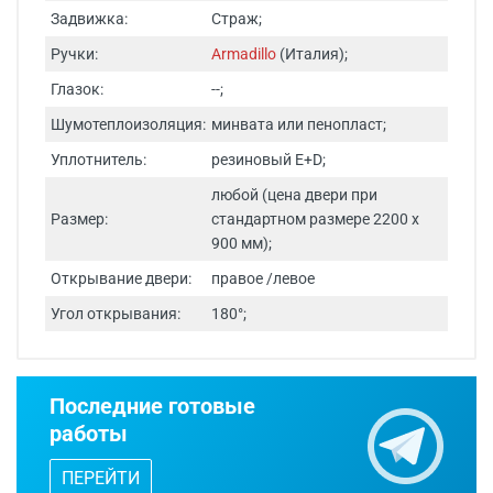
Задвижка:
Страж;
Ручки:
Armadillo
(Италия);
Глазок:
--;
Шумотеплоизоляция:
минвата или пенопласт;
Уплотнитель:
резиновый E+D;
любой (цена двери при
Размер:
стандартном размере 2200 х
900 мм);
Открывание двери:
правое /левое
Угол открывания:
180°;
Срок изготовления - от 24 часов.
Последние готовые
Двери изготавливаются по
работы
индивидуальным размерам.
ПЕРЕЙТИ