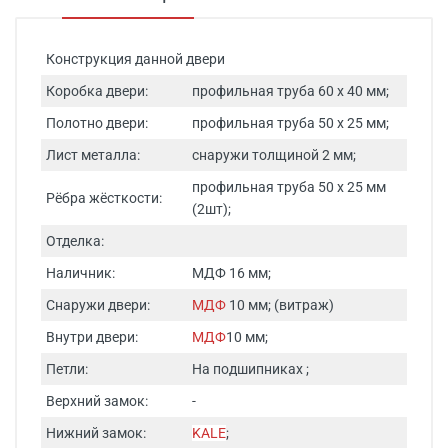
Конструкция данной двери
Коробка двери:
профильная труба 60 х 40 мм;
Полотно двери:
профильная труба 50 х 25 мм;
Лист металла:
снаружи толщиной 2 мм;
профильная труба 50 х 25 мм
Рёбра жёсткости:
(2шт);
Отделка:
Наличник:
МДФ 16 мм;
Снаружи двери:
МДФ
10 мм; (витраж)
Внутри двери:
МДФ
10 мм;
Петли:
На подшипниках ;
Верхний замок:
-
Нижний замок:
KALE
;