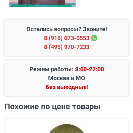
Свыше 20 км от МКАД
45 руб./км
Подъем до квартиры
200 руб./этаж
Остались вопросы? Звоните!
8 (916) 073-0553
8 (495) 970-7233
Режим работы:
8:00-22:00
Москва и МО
Без выходных!
Похожие по цене товары
Наименование вида
Цена, руб.
работ
Установка входной