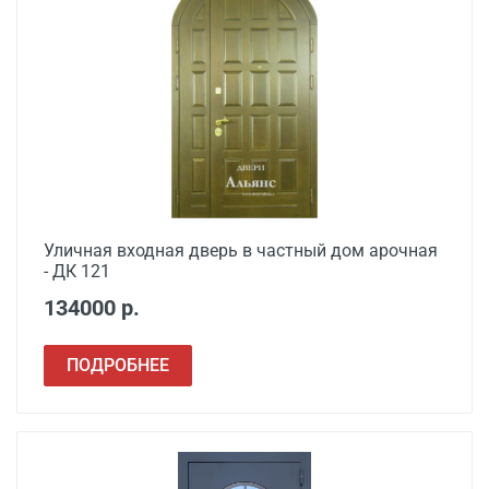
от 3500
двери в готовый проем
Демонтаж старой
от 600
деревянной двери
Демонтаж старой
от 1000
металлической двери
Заделка швов
от 650
монтажной пеной
Уличная входная дверь в частный дом арочная
- ДК 121
Расширение проема
от 1500
134000 р.
Сварочные работы
от 1000
ПОДРОБНЕЕ