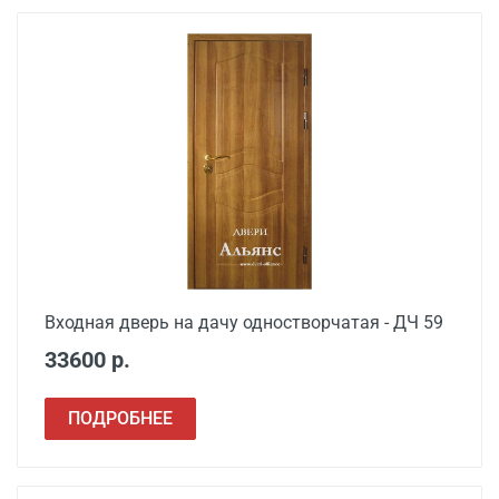
от 3500
двери в готовый проем
Демонтаж старой
от 600
деревянной двери
Демонтаж старой
от 1000
металлической двери
Заделка швов
от 650
монтажной пеной
Расширение проема
от 1500
Входная дверь на дачу одностворчатая - ДЧ 59
Сварочные работы
от 1000
33600 р.
ПОДРОБНЕЕ