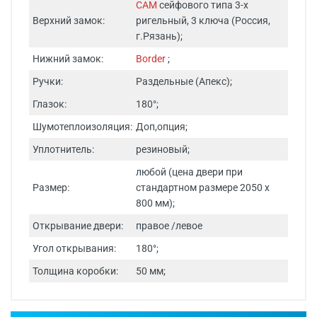
САМ
сейфового типа 3-х
Верхний замок:
ригельный, 3 ключа (Россия,
г.Рязань);
Нижний замок:
Border
;
Ручки:
Раздельные (Апекс);
Глазок:
180°;
Шумотеплоизоляция:
Доп,опция;
Уплотнитель:
резиновый;
любой (цена двери при
Размер:
стандартном размере 2050 х
800 мм);
Открывание двери:
правое /левое
Угол открывания:
180°;
Толщина коробки:
50 мм;
Железная дверь входная на дачу двухконтурная ДЧ 32
Срок изготовления - от 24 часов.
представляет собой надежную и практичную
конструкцию, специально разработанную для дачных