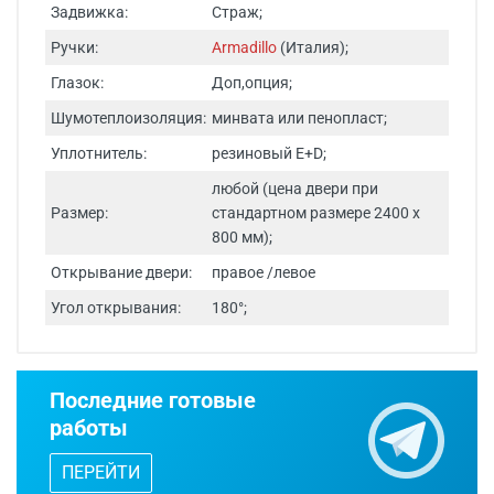
Задвижка:
Страж;
Ручки:
Armadillo
(Италия);
Глазок:
Доп,опция;
Шумотеплоизоляция:
минвата или пенопласт;
Уплотнитель:
резиновый E+D;
любой (цена двери при
Размер:
стандартном размере 2400 х
800 мм);
Открывание двери:
правое /левое
Угол открывания:
180°;
Срок изготовления - от 24 часов.
Последние готовые
Двери изготавливаются по
работы
индивидуальным размерам.
ПЕРЕЙТИ
Бесплатный выезд специалиста
с