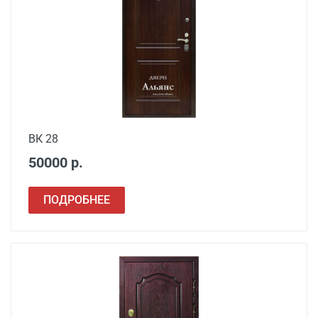
ВК 28
50000 р.
Наименование вида
ПОДРОБНЕЕ
Цена, руб.
работ
Установка входной
от 3500
двери в готовый проем
Демонтаж старой
от 600
деревянной двери