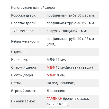
Конструкция данной двери
Коробка двери:
профильная труба 50 х 25 мм;
Полотно двери:
профильная труба 40 х 25 мм;
Лист металла:
снаружи толщиной 2 мм;
профильная труба 40 х 25 мм
Рёбра жёсткости:
(2шт);
Отделка:
Наличник:
МДФ 16 мм;
Снаружи двери:
МДФ
10 мм;(вставка сверху)
Внутри двери:
МДФ
10 мм;
Петли:
На подшипниках ;
Верхний замок:
Доп.опция;
ГАРДИАН
броненакладка,
Нижний замок:
личина KALE;