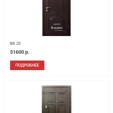
Демонтаж старой
от 1000
металлической двери
Заделка швов
от 650
монтажной пеной
Расширение проема
от 1500
ВК 20
51600 р.
Сварочные работы
от 1000
ПОДРОБНЕЕ