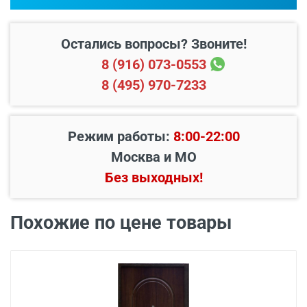
каталогом входных дверей, образцами
отделок и фурнитуры.
Остались вопросы? Звоните!
8 (916) 073-0553
8 (495) 970-7233
Режим работы:
8:00-22:00
Москва и МО
Без выходных!
В пределах МКАД и в
Бесплатно*
радиусе 20 км от него
Похожие по цене товары
Свыше 20 км от МКАД
45 руб./км
Подъем до квартиры
200 руб./этаж