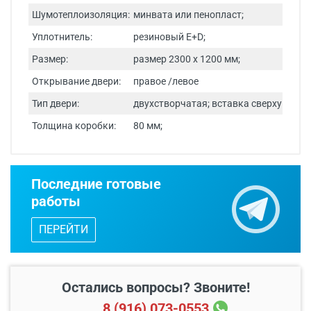
Шумотеплоизоляция:
минвата или пенопласт;
Уплотнитель:
резиновый E+D;
Размер:
размер 2300 х 1200 мм;
Открывание двери:
правое /левое
Тип двери:
двухстворчатая; вставка сверху
Толщина коробки:
80 мм;
Срок изготовления - от 24 часов.
Последние готовые
Двери изготавливаются по
работы
индивидуальным размерам.
ПЕРЕЙТИ
Бесплатный выезд специалиста
с
каталогом входных дверей, образцами
отделок и фурнитуры.
Остались вопросы? Звоните!
8 (916) 073-0553