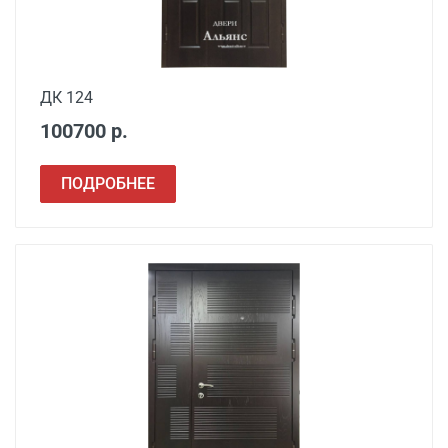
ДК 124
100700 р.
ПОДРОБНЕЕ
Наименование вида
Цена, руб.
работ
Установка входной
от 3500
двери в готовый проем
Демонтаж старой
от 600
деревянной двери