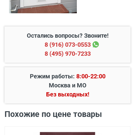
Свыше 20 км от МКАД
45 руб./км
Подъем до квартиры
200 руб./этаж
Остались вопросы? Звоните!
8 (916) 073-0553
8 (495) 970-7233
Режим работы:
8:00-22:00
Москва и МО
Без выходных!
Похожие по цене товары
Наименование вида
Цена, руб.
работ