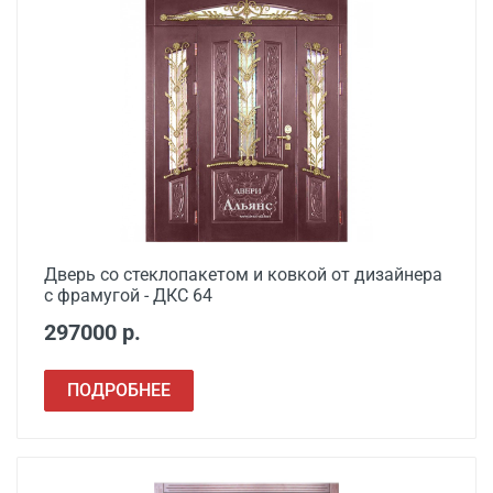
Установка входной
от 3500
двери в готовый проем
Демонтаж старой
от 600
деревянной двери
Демонтаж старой
от 1000
металлической двери
Заделка швов
от 650
монтажной пеной
Дверь со стеклопакетом и ковкой от дизайнера
с фрамугой - ДКС 64
Расширение проема
от 1500
297000 р.
Сварочные работы
от 1000
ПОДРОБНЕЕ