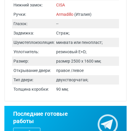
Нижний замок:
CISA
Ручки:
Armadillo
(Италия)
Глазок:
--
Задвижка:
Страж;
Шумотеплоизоляция:
минвата или пенопласт;
Уплотнитель:
резиновый E+D;
Размер:
размер 2500 х 1600 мм;
Открывание двери:
правое /левое
Тип двери:
двухстворчатая;
Толщина коробки:
90 мм;
Дверь с ковкой и стеклом ДКС 41 - эффектная входная
Срок изготовления - от 24 часов.
система с художественной ковкой и стеклопакетом,
которая гармонично сочетает декоративный дизайн и
продуманную конструкцию для частного дома,
Последние готовые
коттеджа или загородного жилья. Модель оформлена
Двери изготавливаются по
работы
наружной и внутренней отделкой из МДФ, что создаёт
индивидуальным размерам.
аккуратный, стильный внешний вид и позволяет