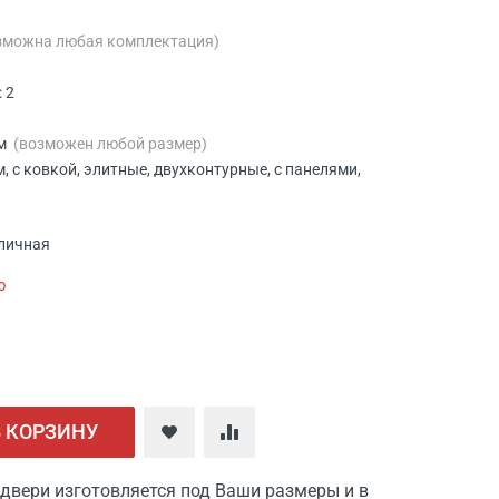
зможна любая комплектация)
 2
мм
(возможен любой размер)
м, с ковкой, элитные, двухконтурные, с панелями,
Уличная
ю
В КОРЗИНУ
двери изготовляется под Ваши размеры и в