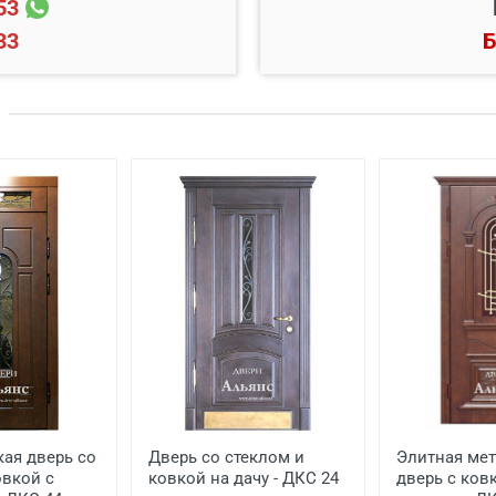
53
33
Б
Цена, руб.
 готовый проем
от 3500
й двери
от 600
ской двери
от 1000
еной
от 650
от 1500
от 1000
ая дверь со
Дверь со стеклом и
Элитная ме
овкой с
ковкой на дачу - ДКС 24
дверь с ков