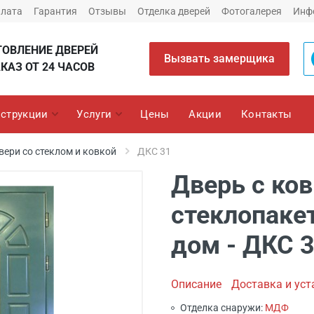
плата
Гарантия
Отзывы
Отделка дверей
Фотогалерея
Инф
ТОВЛЕНИЕ ДВЕРЕЙ
Вызвать замерщика
КАЗ ОТ 24 ЧАСОВ
струкции
Услуги
Цены
Акции
Контакты
вери со стеклом и ковкой
ДКС 31
Дверь с ков
стеклопаке
дом - ДКС 
Описание
Доставка и уст
Отделка снаружи:
МДФ