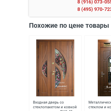
8 (916) 073-05
8 (495) 970-72
Наименование вида работ
Похожие по цене товары
Установка входной двери в
Демонтаж старой деревянно
Демонтаж старой металличе
Заделка швов монтажной п
Расширение проема
Сварочные работы
Входная дверь со
Металлическ
стеклопакетом и ковкой
стеклом и к