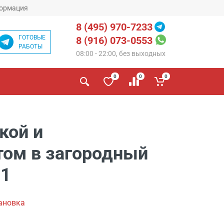
ормация
8 (495) 970-7233
ГОТОВЫЕ
8 (916) 073-0553
РАБОТЫ
08:00 - 22:00, без выходных
0
0
0
кой и
том в загородный
31
ановка