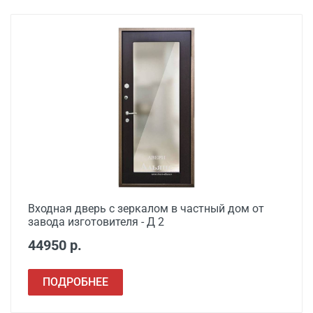
Установка входной
от 3500
двери в готовый проем
Демонтаж старой
от 600
деревянной двери
Демонтаж старой
от 1000
металлической двери
Заделка швов
от 650
монтажной пеной
Расширение проема
от 1500
Входная дверь с зеркалом в частный дом от
завода изготовителя - Д 2
Сварочные работы
от 1000
44950 р.
ПОДРОБНЕЕ