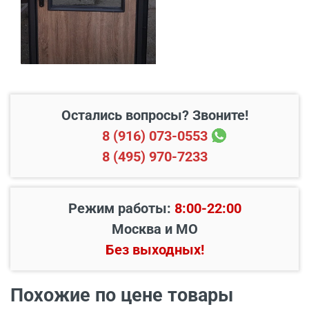
достойным выбором для тех, кто ценит качество и
Свыше 20 км от МКАД
45 руб./км
комфорт каждый день.
Подъем до квартиры
200 руб./этаж
Остались вопросы? Звоните!
8 (916) 073-0553
8 (495) 970-7233
Режим работы:
8:00-22:00
Москва и МО
Без выходных!
Наименование вида
Цена, руб.
работ
Похожие по цене товары