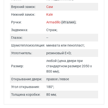
Верхний замок:
Сам
Нижний замок:
Kale
Ручки:
Armadillo
(Италия);
Задвижка:
Страж;
Глазок:
--
Шумотеплоизоляция:
минвата или пенопласт;
Уплотнитель:
резиновый E+D;
любой (цена двери при
Размер:
стандартном размере 2050 х
800 мм);
Открывание двери:
правое /левое
Угол открывания:
180°;
Толщина коробки:
80 мм;
Входная металлическая дверь с зеркалом модель Д 7 -
Срок изготовления - от 24 часов.
это удачное сочетание стильного дизайна, надежной