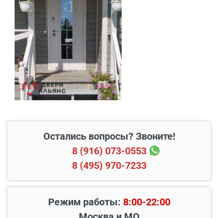
тщательно продуманы и выполнены с высоким
качеством, что свидетельствует о
профессионализме нашей компанией.
В пределах МКАД и в
Бесплатно*
радиусе 20 км от него
Свыше 20 км от МКАД
45 руб./км
Подъем до квартиры
200 руб./этаж
Остались вопросы? Звоните!
8 (916) 073-0553
8 (495) 970-7233
Режим работы:
8:00-22:00
Москва и МО