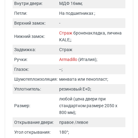
Внутри двери:
МДФ 16мм;
Петли:
На подшипниках ;
Верхний замок:
-
Страж
броненакладка, личина
Нижний замок:
KALE;;
Задвижка:
Страж
Ручки:
Armadillo
(Италия);
Глазок:
--;
Шумотеплоизоляция:
минвата или пенопласт;
Уплотнитель:
резиновый E+D;
любой (цена двери при
Размер:
стандартном размере 2050 х
800 мм);
Открывание двери:
правое /левое
Угол открывания:
180°;