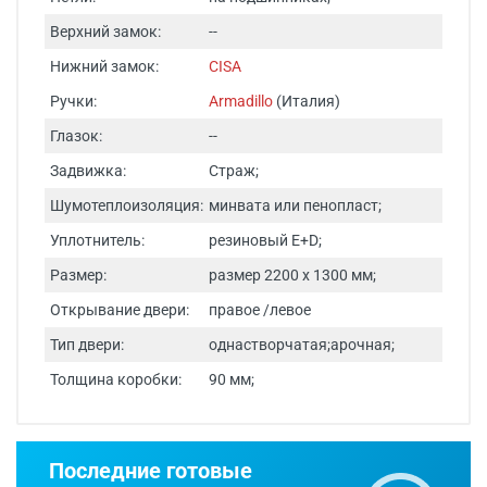
Верхний замок:
--
Нижний замок:
CISA
Ручки:
Armadillo
(Италия)
Глазок:
--
Задвижка:
Страж;
Шумотеплоизоляция:
минвата или пенопласт;
Уплотнитель:
резиновый E+D;
Размер:
размер 2200 х 1300 мм;
Открывание двери:
правое /левое
Тип двери:
однастворчатая;арочная;
Толщина коробки:
90 мм;
Срок изготовления - от 24 часов.
Последние готовые