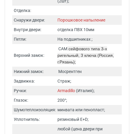
(2шт);
Отделка:
Снаружи двери:
Порошковое напыление
Внутри двери:
отделка ПВХ 10мм
Петли:
На подшипниках ;
САМ
сейфового типа 3-х
Верхний замок:
ригельный, 3 ключа (Россия,
г.Рязань);
Нижний замок:
Мосрентген
Задвижка:
Страж;
Ручки:
Armadillo
(Италия);
Глазок:
200°;
Шумотеплоизоляция:
минвата или пенопласт;
Уплотнитель:
резиновый E+D;
любой (цена двери при