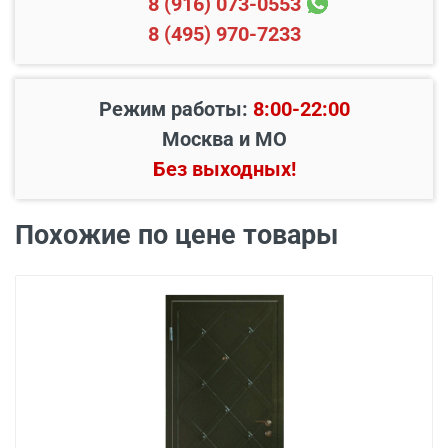
8 (916) 073-0553
8 (495) 970-7233
Режим работы:
8:00-22:00
Наименование вида
Цена, руб.
Москва и МО
работ
Без выходных!
Установка входной
от 3500
двери в готовый проем
Похожие по цене товары
Демонтаж старой
от 600
деревянной двери
Демонтаж старой
от 1000
металлической двери
Заделка швов
от 650
монтажной пеной