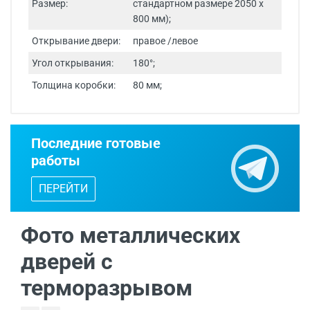
Размер:
стандартном размере 2050 х
800 мм);
Открывание двери:
правое /левое
Угол открывания:
180°;
Толщина коробки:
80 мм;
Срок изготовления - от 24 часов.
Последние готовые
Двери изготавливаются по
работы
индивидуальным размерам.
ПЕРЕЙТИ
Бесплатный выезд специалиста
с
каталогом входных дверей, образцами
отделок и фурнитуры.
Фото металлических
дверей с
терморазрывом