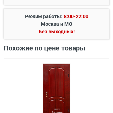
Режим работы:
8:00-22:00
Наименование вида
Цена, руб.
Москва и МО
работ
Без выходных!
Установка входной
от 3500
двери в готовый проем
Похожие по цене товары
Демонтаж старой
от 600
деревянной двери
Демонтаж старой
от 1000
металлической двери
Заделка швов
от 650
монтажной пеной
Расширение проема
от 1500