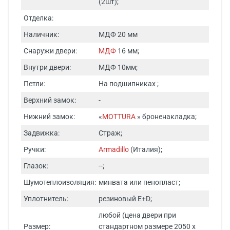
(2шт);
Отделка:
Наличник:
МДФ 20 мм
Снаружи двери:
МДФ
16 мм;
Внутри двери:
МДФ 10мм;
Петли:
На подшипниках ;
Верхний замок:
-
Нижний замок:
«
MOTTURA
» броненакладка;
Задвижка:
Страж;
Ручки:
Armadillo
(Италия);
Глазок:
--;
Шумотеплоизоляция:
минвата или пенопласт;
Уплотнитель:
резиновый E+D;
любой (цена двери при
Размер:
стандартном размере 2050 х