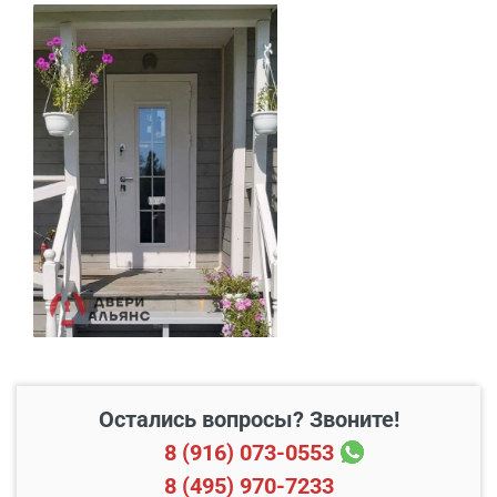
В целом, дверь производит впечатление надежности и
долговечности. Кажется, что она будет служить верой
и правдой не одному поколению, оберегая покой и
уединение тех, кто за ней живет.
В пределах МКАД и в
Бесплатно*
радиусе 20 км от него
Свыше 20 км от МКАД
45 руб./км
Подъем до квартиры
200 руб./этаж
Остались вопросы? Звоните!
8 (916) 073-0553
8 (495) 970-7233