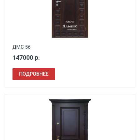
Демонтаж старой
от 600
деревянной двери
Демонтаж старой
от 1000
металлической двери
ДМС 56
Заделка швов
от 650
147000 р.
монтажной пеной
Расширение проема
от 1500
ПОДРОБНЕЕ
Сварочные работы
от 1000