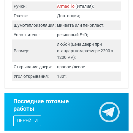
Ручки:
Armadillo
(Италия);
Глазок:
Доп. опция;
Шумотеплоизоляция:
минвата или пенопласт;
Уплотнитель:
резиновый E+D;
любой (цена двери при
Размер:
стандартном размере 2200 х
1200 мм);
Открывание двери:
правое /левое
Угол открывания:
180°;
Срок изготовления - от 24 часов.
Последние готовые
Двери изготавливаются по
работы
индивидуальным размерам.
ПЕРЕЙТИ
Бесплатный выезд специалиста
с
каталогом входных дверей, образцами