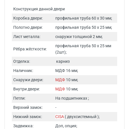
Конструкция данной двери
Коробка двери:
профильная труба 60 х 30 мм;
Полотно двери:
профильная труба 50 х 25 мм;
Лист металла:
снаружи толщиной 2 мм;
профильная труба 50 х 25 мм
Рёбра жёсткости:
(2шт);
Отделка:
карниз
Наличник:
МДФ 16 мм;
Снаружи двери:
МДФ
10 мм;
Внутри двери:
МДФ
10 мм;
Петли:
На подшипниках ;
Верхний замок:
-
Нижний замок:
CISA
( двухсистемный );
Задвижка:
Доп, опция;