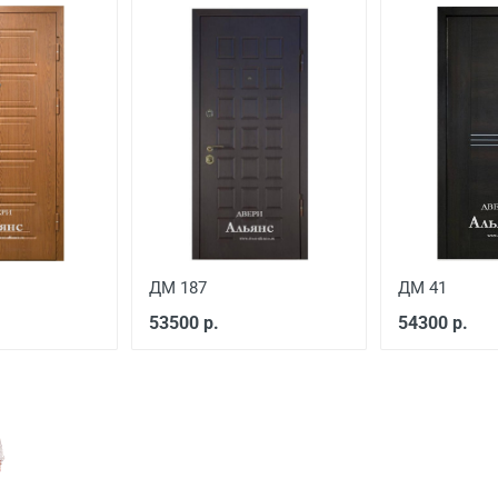
200 руб./этаж
ДМ 187
ДМ 41
53500 р.
54300 р.
Цена, руб.
 готовый проем
от 3500
й двери
от 600
ской двери
от 1000