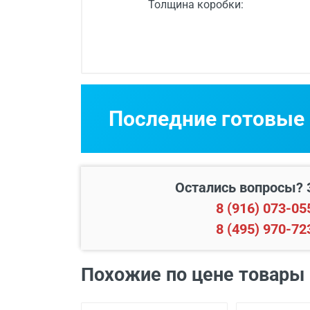
Толщина коробки:
Срок изготовления
Двери изготавли
Последние готовые
Бесплатный выез
Остались вопросы? 
8 (916) 073-05
8 (495) 970-72
Похожие по цене товары
В пределах МКАД и в радиусе
Свыше 20 км от МКАД