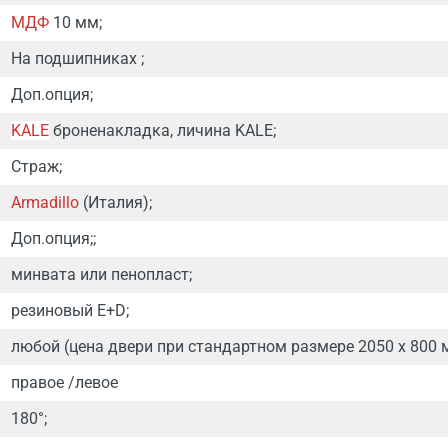
МДФ
10 мм;
На подшипниках ;
Доп.опция;
KALE
броненакладка, личина KALE;
Страж;
Armadillo
(Италия);
Доп.опция;;
минвата или пенопласт;
резиновый E+D;
любой (цена двери при стандартном размере 2050 х 800 
правое /левое
180°;