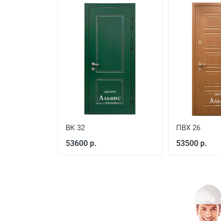
Подъем до квартиры
ВК 32
ПВХ 26
53600 р.
53500 р.
Наименование вида работ
Установка входной двери в
Демонтаж старой деревянно
Демонтаж старой металличе