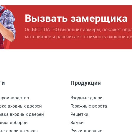
еной
от 650
Вызвать замерщика
от 1500
Он БЕСПЛАТНО выполнит замеры, покажет обр
материалов и рассчитает стоимость входной д
от 1000
ги
Продукция
производство
Входные двери
вка входных дверей
Гаражные ворота
овка входных дверей
Решетки
овка доборов
Замки
ые двери на заказ
Ручки дверные