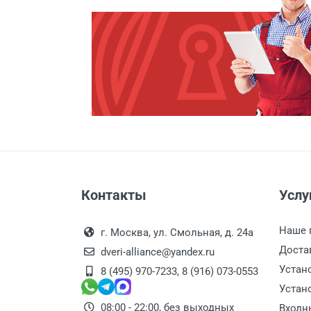
Заделка швов монтажной п
Расширение проема
Сварочные работы
Контакты
Услу
Наше 
г. Москва, ул. Смольная, д. 24а
Доста
dveri-alliance@yandex.ru
Устан
8 (495) 970-7233
,
8 (916) 073-0553
Устан
08:00 - 22:00, без выходных
Входн