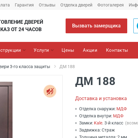
плата
Гарантия
Отзывы
Отделка дверей
Фотогалерея
Инф
ТОВЛЕНИЕ ДВЕРЕЙ
Вызвать замерщика
КАЗ ОТ 24 ЧАСОВ
струкции
Услуги
Цены
Акции
Контакты
вери 3-го класса защиты
ДМ 188
ДМ 188
Доставка и установка
Отделка снаружи:
МДФ
Отделка внутри:
МДФ
Замки:
Kale
. 3-й класс
(возм
Задвижка: Страж
Толщина металла: 2 мм