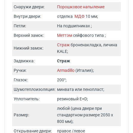
Снаружи двери:
Порошковое напыление
Внутри двери:
отделка
МДФ
10 мм;
Петли:
На подшипниках ;
Верхний замок:
Меттэм
сейфового типа ;
Страж
броненакладка, личина
Нижний замок:
KALE;
Задвижка:
Страж
Ручки:
Armadillo
(Италия);
Глазок:
200°;
Шумотеплоизоляция:
минвата или пенопласт;
Уплотнитель:
резиновый E+D;
любой (цена двери при
Размер:
стандартном размере 2050 х
800 мм);
Открывание двери:
правое /левое