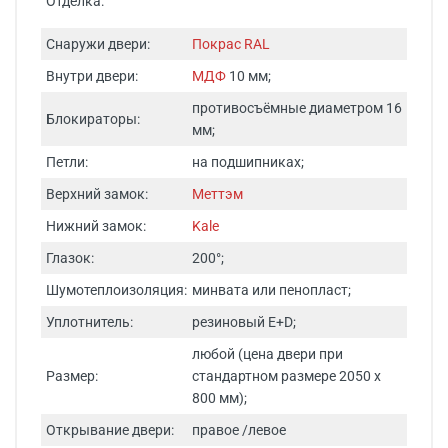
Отделка:
Снаружи двери:
Покрас RAL
Внутри двери:
МДФ
10 мм;
противосъёмные диаметром 16
Блокираторы:
мм;
Петли:
на подшипниках;
Верхний замок:
Меттэм
Нижний замок:
Kale
Глазок:
200°;
Шумотеплоизоляция:
минвата или пенопласт;
Уплотнитель:
резиновый E+D;
любой (цена двери при
Размер:
стандартном размере 2050 х
800 мм);
Открывание двери:
правое /левое