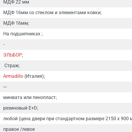
МДФ 22 мм
МДФ 16мм со стеклом и элементами ковки;
МДФ 16мм;
На подшипниках ;
-
ЭЛЬБОР
;
Страж;
Armadillo
(Италия);
---
минвата или пенопласт;
резиновый E+D;
любой (цена двери при стандартном размере 2150 х 900 
правое /левое