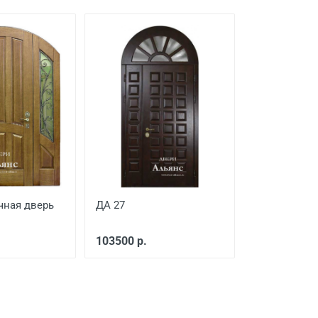
чная дверь
ДА 27
103500 р.