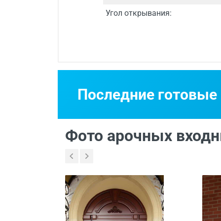
Угол открывания:
Срок изготовления
Двери изготавли
Последние готовые
Бесплатный выез
Фото арочных входн