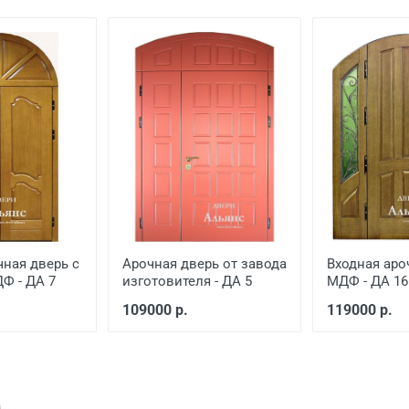
й двери
от 600
ской двери
от 1000
еной
от 650
от 1500
от 1000
чная дверь с
Арочная дверь от завода
Входная аро
Ф - ДА 7
изготовителя - ДА 5
МДФ - ДА 16
109000 р.
119000 р.