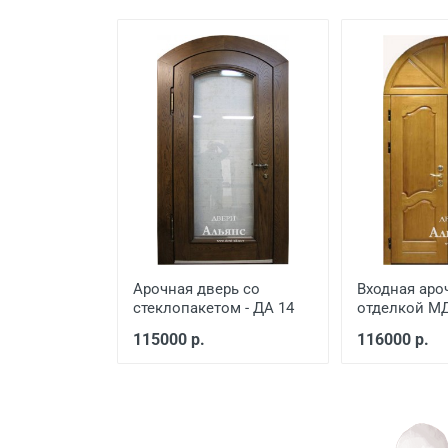
Демонтаж старой деревянно
Демонтаж старой металличе
Заделка швов монтажной п
Расширение проема
Сварочные работы
Арочная дверь со
Входная аро
стеклопакетом - ДА 14
отделкой МД
115000 р.
116000 р.