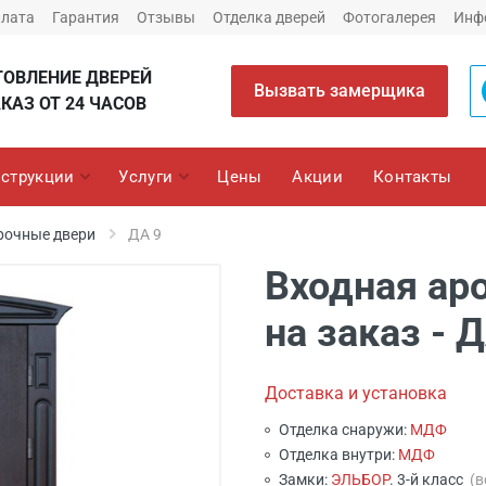
плата
Гарантия
Отзывы
Отделка дверей
Фотогалерея
Инф
ТОВЛЕНИЕ ДВЕРЕЙ
Вызвать замерщика
КАЗ ОТ 24 ЧАСОВ
струкции
Услуги
Цены
Акции
Контакты
рочные двери
ДА 9
Входная ар
на заказ - 
Доставка и установка
Отделка снаружи:
МДФ
Отделка внутри:
МДФ
Замки:
ЭЛЬБОР
. 3-й класс
(