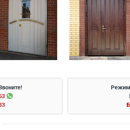
 20 км от него
Бесплатно*
45 руб./км
200 руб./этаж
Звоните!
Режим
53
33
Б
Цена, руб.
 готовый проем
от 3500